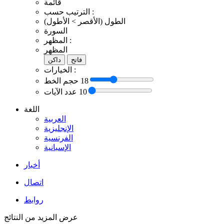
ﻗﺎﺋﻤﺔ
اﻟﺘﺮﺗﻴﺐ ﺣﺴﺐ :
اﻟﻄﻮﻝ (اﻷﻗﺼﺮ > اﻷﻃﻮﻝ)
اﻟﺴﻮﺭﺓ
اﻟﻤﻈﻬﺮ :
اﻟﻤﻈﻬﺮ
ﻓﺎﺗﺢ
ﺩاﻛﻦ
اﻟﺨﻴﺎﺭاﺕ :
18
ﺣﺠﻢ اﻟﺨﻂ
10
ﻋﺪﺩ اﻵﻳﺎﺕ
اﻟﻠﻐﺔ
اﻟﻌﺮﺑﻴﺔ
الإنجليزية
الفرنسية
الإسبانية
أخبار
اتصال
روابط
ﻋﺮﺽ اﻟﻤﺰﻳﺪ ﻣﻦ اﻟﻨﺘﺎﺋﺞ