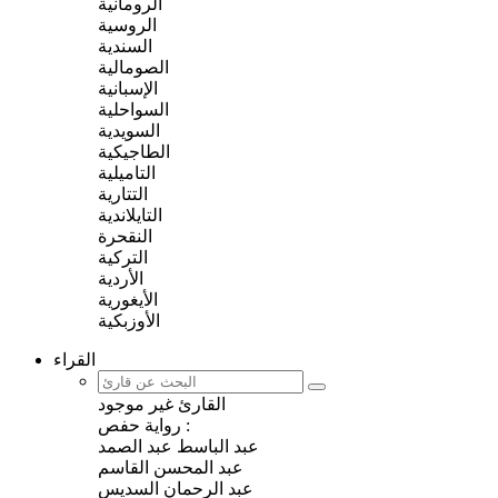
الرومانية
الروسية
السندية
الصومالية
الإسبانية
السواحلية
السويدية
الطاجيكية
التاميلية
التتارية
التايلاندية
النقحرة
التركية
الأردية
الأيغورية
الأوزبكية
القراء
القارئ غير موجود
رواية حفص :
ﻋﺒﺪ اﻟﺒﺎﺳﻂ ﻋﺒﺪ اﻟﺼﻤﺪ
عبد المحسن القاسم
ﻋﺒﺪ اﻟﺮﺣﻤﺎﻥ السديس