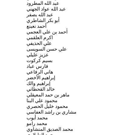
عبد الله المطرود
ﻋﺒﺪ اﻟﻠﻪ ﻋﻮاﺩ اﻟﺠﻬﻨﻲ
ﻋﺒﺪ اﻟﻠﻪ ﺑﺼﻔﺮ
ﺃﺑﻮ ﺑﻜﺮ اﻟﺸﺎﻃﺮﻱ
أحمد نعينع
ﺃﺣﻤﺪ ﺑﻦ ﻋﻠﻲ اﻟﻌﺠﻤﻲ
اكرم العلقمي
ﻋﻠﻲ اﻟﺤﺬﻳﻔﻲ
علي حسن السويسى
عزيز عليلي
بسيم كركوت
فارس عباد
ﻫﺎﻧﻲ اﻟﺮﻓﺎﻋﻲ
إبراهيم الأخضر
إبراهيم والك
خالد القحطاني
ﻣﺎﻫﺮ ﺑﻦ ﺣﻤﺪ اﻟﻤﻌﻴﻘﻠﻲ
محمود علي البنا
ﻣﺤﻤﻮﺩ ﺧﻠﻴﻞ اﻟﺤﺼﺮﻱ
ﻣﺸﺎﺭﻱ ﺑﻦ ﺭاﺷﺪ اﻟﻌﻔﺎﺳﻲ
محمد أيوب
محمد رامو
ﻣﺤﻤﺪ اﻟﺼﺪﻳﻖ اﻟﻤﻨﺸﺎﻭﻱ
محمد الطبلاوي