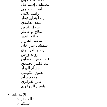
مصطفى إسماعيل
ناصر القطامي
راسم بلايف
رضا هداي تيفار
ﺳﻌﺪ اﻟﻐﺎﻣﺪﻱ
سحل ياسين
صلاح بو خاطر
صلاح البدير
ﺳﻌﻮﺩ اﻟﺸﺮﻳﻢ
شمشاد علي خان
ياسر الدوسري
رواية ورش :
عبد الحميد احساين
عبد الكبير الحديدي
هشام الهراز
العيون الكوشي
محمد سايد
عمر القزابري
ياسين الجزائري
الإعدادات
اﻟﻌﺮﺽ :
شبكة