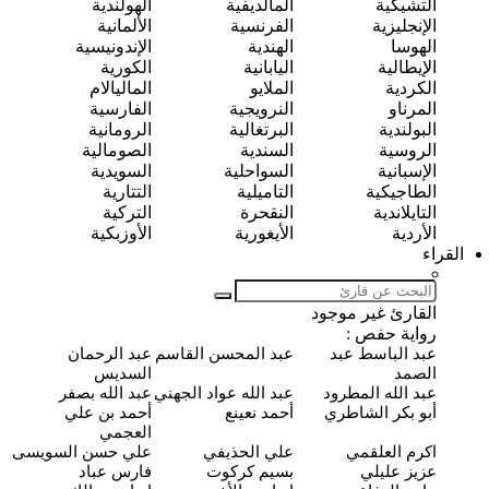
التشيكية
المالديفية
الهولندية
الإنجليزية
الفرنسية
الألمانية
الهوسا
الهندية
الإندونيسية
الإيطالية
اليابانية
الكورية
الكردية
الملايو
الماليالام
المرناو
النرويجية
الفارسية
البولندية
البرتغالية
الرومانية
الروسية
السندية
الصومالية
الإسبانية
السواحلية
السويدية
الطاجيكية
التاميلية
التتارية
التايلاندية
النقحرة
التركية
الأردية
الأيغورية
الأوزبكية
القراء
القارئ غير موجود
رواية حفص :
ﻋﺒﺪ اﻟﺒﺎﺳﻂ ﻋﺒﺪ
عبد المحسن القاسم
ﻋﺒﺪ اﻟﺮﺣﻤﺎﻥ
اﻟﺼﻤﺪ
السديس
عبد الله المطرود
ﻋﺒﺪ اﻟﻠﻪ ﻋﻮاﺩ اﻟﺠﻬﻨﻲ
ﻋﺒﺪ اﻟﻠﻪ ﺑﺼﻔﺮ
ﺃﺑﻮ ﺑﻜﺮ اﻟﺸﺎﻃﺮﻱ
أحمد نعينع
ﺃﺣﻤﺪ ﺑﻦ ﻋﻠﻲ
اﻟﻌﺠﻤﻲ
اكرم العلقمي
ﻋﻠﻲ اﻟﺤﺬﻳﻔﻲ
علي حسن السويسى
عزيز عليلي
بسيم كركوت
فارس عباد