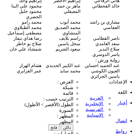
ﻫﺎﻧﻲ اﻟﺮﻓﺎﻋﻲ
إبراهيم الأخضر
إبراهيم والك
خالد القحطاني
ﻣﺎﻫﺮ ﺑﻦ ﺣﻤﺪ
محمود علي البنا
اﻟﻤﻌﻴﻘﻠﻲ
ﻣﺤﻤﻮﺩ ﺧﻠﻴﻞ
اﻟﺤﺼﺮﻱ
ﻣﺸﺎﺭﻱ ﺑﻦ ﺭاﺷﺪ
محمد أيوب
محمد رامو
اﻟﻌﻔﺎﺳﻲ
ﻣﺤﻤﺪ اﻟﺼﺪﻳﻖ
محمد الطبلاوي
اﻟﻤﻨﺸﺎﻭﻱ
مصطفى إسماعيل
ناصر القطامي
راسم بلايف
رضا هداي تيفار
ﺳﻌﺪ اﻟﻐﺎﻣﺪﻱ
سحل ياسين
صلاح بو خاطر
صلاح البدير
ﺳﻌﻮﺩ اﻟﺸﺮﻳﻢ
شمشاد علي خان
ياسر الدوسري
رواية ورش :
عبد الحميد احساين
عبد الكبير الحديدي
هشام الهراز
العيون الكوشي
محمد سايد
عمر القزابري
ياسين الجزائري
الإعدادات
اﻟﻌﺮﺽ :
شبكة
اﻟﻠﻐﺔ
ﻗﺎﺋﻤﺔ
اﻟﻌﺮﺑﻴﺔ
اﻟﺘﺮﺗﻴﺐ ﺣﺴﺐ :
أخبار
الإنجليزية
اﻟﻄﻮﻝ (اﻷﻗﺼﺮ > اﻷﻃﻮﻝ)
الفرنسية
اﻟﺴﻮﺭﺓ
الإسبانية
اﻟﻤﻈﻬﺮ :
اتصال
اﻟﻤﻈﻬﺮ
ﺩاﻛﻦ
ﻓﺎﺗﺢ
روابط
اﻟﺨﻴﺎﺭاﺕ :