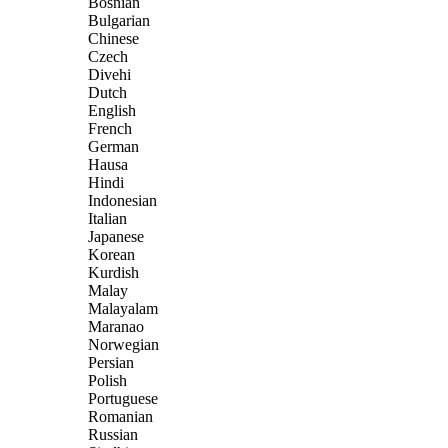
Bosnian
Bulgarian
Chinese
Czech
Divehi
Dutch
English
French
German
Hausa
Hindi
Indonesian
Italian
Japanese
Korean
Kurdish
Malay
Malayalam
Maranao
Norwegian
Persian
Polish
Portuguese
Romanian
Russian