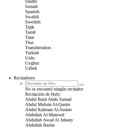
Sindhi
Somali
Spanish
Swahili
Swedish
Tajik
Tamil
Tatar
Thai
Transliteration
Turkish
Urdu
Uyghur
Uzbek
Recitadores
No se encontró ningún recitador
Recitación de Hafs:
Abdul Basit Abdu Samad
Abdul Muhsin Al-Qasim
Abdul Rahman Al-Sudais
Abdullah Al-Matrood
Abdullah Awad Al Juhany
Abdullah Basfar