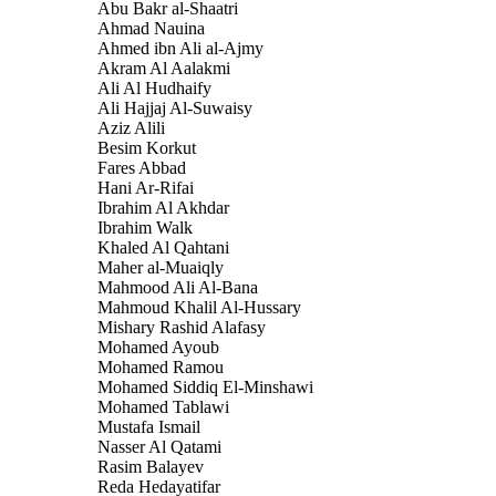
Abu Bakr al-Shaatri
Ahmad Nauina
Ahmed ibn Ali al-Ajmy
Akram Al Aalakmi
Ali Al Hudhaify
Ali Hajjaj Al-Suwaisy
Aziz Alili
Besim Korkut
Fares Abbad
Hani Ar-Rifai
Ibrahim Al Akhdar
Ibrahim Walk
Khaled Al Qahtani
Maher al-Muaiqly
Mahmood Ali Al-Bana
Mahmoud Khalil Al-Hussary
Mishary Rashid Alafasy
Mohamed Ayoub
Mohamed Ramou
Mohamed Siddiq El-Minshawi
Mohamed Tablawi
Mustafa Ismail
Nasser Al Qatami
Rasim Balayev
Reda Hedayatifar