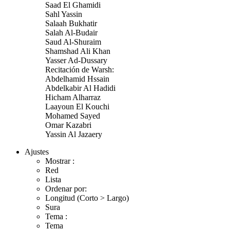
Saad El Ghamidi
Sahl Yassin
Salaah Bukhatir
Salah Al-Budair
Saud Al-Shuraim
Shamshad Ali Khan
Yasser Ad-Dussary
Recitación de Warsh:
Abdelhamid Hssain
Abdelkabir Al Hadidi
Hicham Alharraz
Laayoun El Kouchi
Mohamed Sayed
Omar Kazabri
Yassin Al Jazaery
Ajustes
Mostrar :
Red
Lista
Ordenar por:
Longitud (Corto > Largo)
Sura
Tema :
Tema