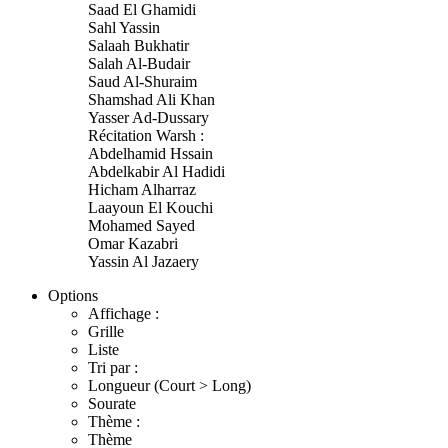
Saad El Ghamidi
Sahl Yassin
Salaah Bukhatir
Salah Al-Budair
Saud Al-Shuraim
Shamshad Ali Khan
Yasser Ad-Dussary
Récitation Warsh :
Abdelhamid Hssain
Abdelkabir Al Hadidi
Hicham Alharraz
Laayoun El Kouchi
Mohamed Sayed
Omar Kazabri
Yassin Al Jazaery
Options
Affichage :
Grille
Liste
Tri par :
Longueur (Court > Long)
Sourate
Thème :
Thème