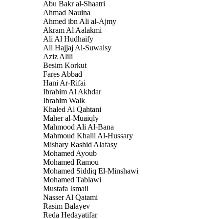
Abu Bakr al-Shaatri
Ahmad Nauina
Ahmed ibn Ali al-Ajmy
Akram Al Aalakmi
Ali Al Hudhaify
Ali Hajjaj Al-Suwaisy
Aziz Alili
Besim Korkut
Fares Abbad
Hani Ar-Rifai
Ibrahim Al Akhdar
Ibrahim Walk
Khaled Al Qahtani
Maher al-Muaiqly
Mahmood Ali Al-Bana
Mahmoud Khalil Al-Hussary
Mishary Rashid Alafasy
Mohamed Ayoub
Mohamed Ramou
Mohamed Siddiq El-Minshawi
Mohamed Tablawi
Mustafa Ismail
Nasser Al Qatami
Rasim Balayev
Reda Hedayatifar