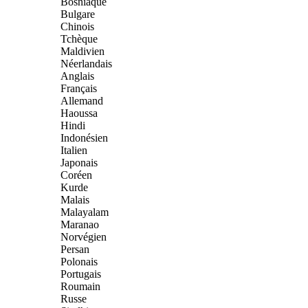
Bosniaque
Bulgare
Chinois
Tchèque
Maldivien
Néerlandais
Anglais
Français
Allemand
Haoussa
Hindi
Indonésien
Italien
Japonais
Coréen
Kurde
Malais
Malayalam
Maranao
Norvégien
Persan
Polonais
Portugais
Roumain
Russe