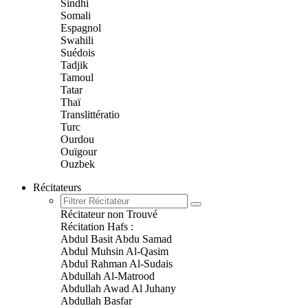
Sindhi
Somali
Espagnol
Swahili
Suédois
Tadjik
Tamoul
Tatar
Thaï
Translittératio
Turc
Ourdou
Ouïgour
Ouzbek
Récitateurs
Récitateur non Trouvé
Récitation Hafs :
Abdul Basit Abdu Samad
Abdul Muhsin Al-Qasim
Abdul Rahman Al-Sudais
Abdullah Al-Matrood
Abdullah Awad Al Juhany
Abdullah Basfar