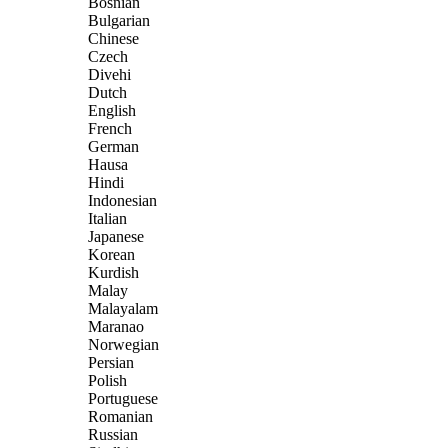
Bosnian
Bulgarian
Chinese
Czech
Divehi
Dutch
English
French
German
Hausa
Hindi
Indonesian
Italian
Japanese
Korean
Kurdish
Malay
Malayalam
Maranao
Norwegian
Persian
Polish
Portuguese
Romanian
Russian