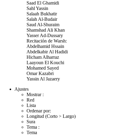
Saad El Ghamidi
Sahl Yassin
Salaah Bukhatir
Salah Al-Budair
Saud Al-Shuraim
Shamshad Ali Khan
Yasser Ad-Dussary
Recitación de Warsh:
Abdelhamid Hssain
Abdelkabir Al Hadidi
Hicham Alharraz
Laayoun El Kouchi
Mohamed Sayed
Omar Kazabri
Yassin Al Jazaery
Ajustes
Mostrar :
Red
Lista
Ordenar por:
Longitud (Corto > Largo)
Sura
Tema :
Tema