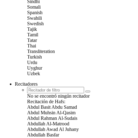
Sindhi
Somali
Spanish
Swahili
Swedish
Tajik
Tamil
Tatar
Thai
Transliteration
Turkish
Urdu
Uyghur
Uzbek
Recitadores
No se encontró ningún recitador
Recitación de Hafs:
Abdul Basit Abdu Samad
Abdul Muhsin Al-Qasim
Abdul Rahman Al-Sudais
Abdullah Al-Matrood
Abdullah Awad Al Juhany
Abdullah Basfar