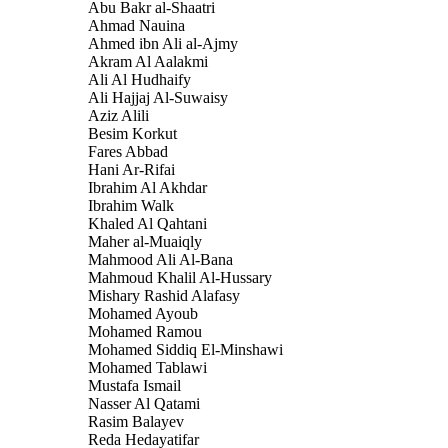
Abu Bakr al-Shaatri
Ahmad Nauina
Ahmed ibn Ali al-Ajmy
Akram Al Aalakmi
Ali Al Hudhaify
Ali Hajjaj Al-Suwaisy
Aziz Alili
Besim Korkut
Fares Abbad
Hani Ar-Rifai
Ibrahim Al Akhdar
Ibrahim Walk
Khaled Al Qahtani
Maher al-Muaiqly
Mahmood Ali Al-Bana
Mahmoud Khalil Al-Hussary
Mishary Rashid Alafasy
Mohamed Ayoub
Mohamed Ramou
Mohamed Siddiq El-Minshawi
Mohamed Tablawi
Mustafa Ismail
Nasser Al Qatami
Rasim Balayev
Reda Hedayatifar