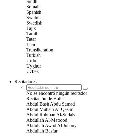
Sindhi
Somali
Spanish
Swahili
Swedish
Tajik
Tamil
Tatar
Thai
Transliteration
Turkish
Urdu
Uyghur
Uzbek
Recitadores
No se encontró ningún recitador
Recitación de Hafs:
Abdul Basit Abdu Samad
Abdul Muhsin Al-Qasim
Abdul Rahman Al-Sudais
Abdullah Al-Matrood
Abdullah Awad Al Juhany
Abdullah Basfar