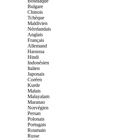
Bosniaque
Bulgare
Chinois
Tchèque
Maldivien
Néerlandais
Anglais
Français
Allemand
Haoussa
Hindi
Indonésien
Italien
Japonais
Coréen
Kurde
Malais
Malayalam
Maranao
Norvégien
Persan
Polonais
Portugais
Roumain
Russe