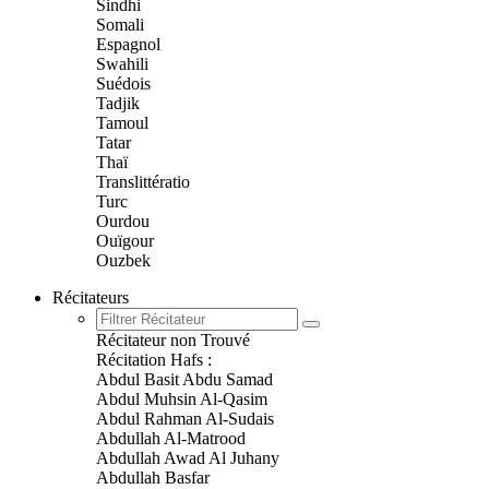
Sindhi
Somali
Espagnol
Swahili
Suédois
Tadjik
Tamoul
Tatar
Thaï
Translittératio
Turc
Ourdou
Ouïgour
Ouzbek
Récitateurs
Récitateur non Trouvé
Récitation Hafs :
Abdul Basit Abdu Samad
Abdul Muhsin Al-Qasim
Abdul Rahman Al-Sudais
Abdullah Al-Matrood
Abdullah Awad Al Juhany
Abdullah Basfar