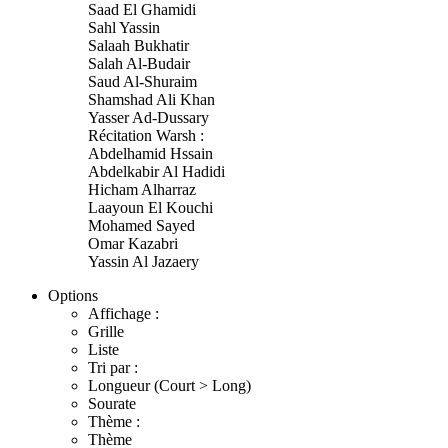
Saad El Ghamidi
Sahl Yassin
Salaah Bukhatir
Salah Al-Budair
Saud Al-Shuraim
Shamshad Ali Khan
Yasser Ad-Dussary
Récitation Warsh :
Abdelhamid Hssain
Abdelkabir Al Hadidi
Hicham Alharraz
Laayoun El Kouchi
Mohamed Sayed
Omar Kazabri
Yassin Al Jazaery
Options
Affichage :
Grille
Liste
Tri par :
Longueur (Court > Long)
Sourate
Thème :
Thème