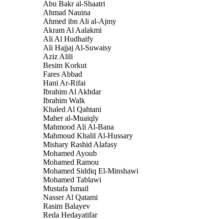
Abu Bakr al-Shaatri
Ahmad Nauina
Ahmed ibn Ali al-Ajmy
Akram Al Aalakmi
Ali Al Hudhaify
Ali Hajjaj Al-Suwaisy
Aziz Alili
Besim Korkut
Fares Abbad
Hani Ar-Rifai
Ibrahim Al Akhdar
Ibrahim Walk
Khaled Al Qahtani
Maher al-Muaiqly
Mahmood Ali Al-Bana
Mahmoud Khalil Al-Hussary
Mishary Rashid Alafasy
Mohamed Ayoub
Mohamed Ramou
Mohamed Siddiq El-Minshawi
Mohamed Tablawi
Mustafa Ismail
Nasser Al Qatami
Rasim Balayev
Reda Hedayatifar